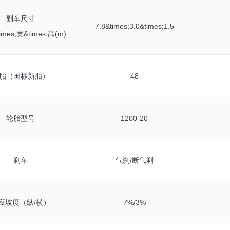
副车尺寸
7.8&times;3.0&times;1.5
es;宽&times;高(m)
胎（国标新胎）
48
轮胎型号
1200-20
刹车
气刹/断气刹
应坡度（纵/横）
7%/3%