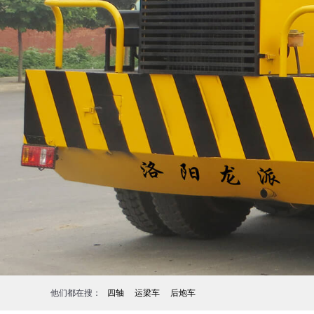
他们都在搜：
四轴
运梁车
后炮车
1