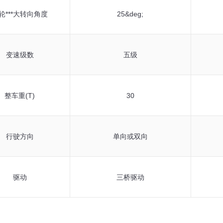
轮***大转向角度
25&deg;
变速级数
五级
整车重(T)
30
行驶方向
单向或双向
驱动
三桥驱动