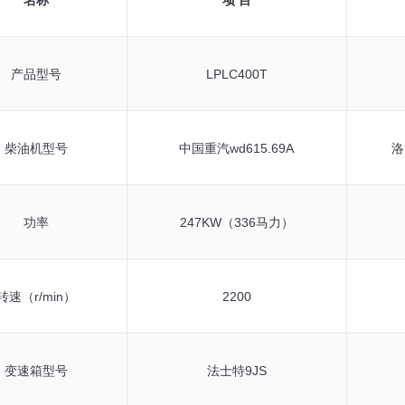
产品型号
LPLC400T
柴油机型号
中国重汽wd615.69A
洛
功率
247KW（336马力）
转速（r/min）
2200
变速箱型号
法士特9JS