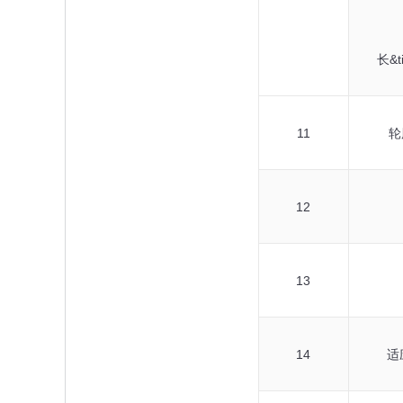
长&tim
11
轮
12
13
14
适