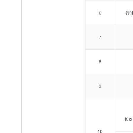
6
行
7
8
9
长&tim
10