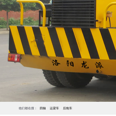
他们都在搜：
四轴
运梁车
后炮车
1